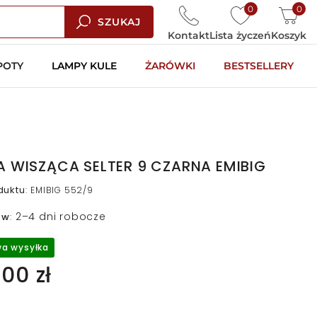
0
0
SZUKAJ
Kontakt
Lista życzeń
Koszyk
POTY
LAMPY KULE
ŻARÓWKI
BESTSELLERY
 WISZĄCA SELTER 9 CZARNA EMIBIG
duktu
:
EMIBIG 552/9
2–4 dni robocze
 w
:
a wysyłka
00 zł