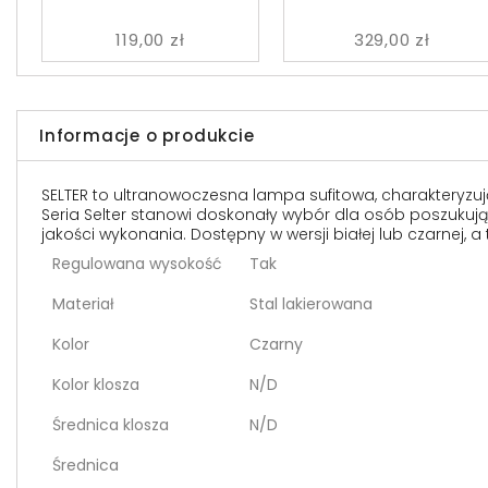
119,00 zł
329,00 zł
Informacje o produkcie
SELTER to ultranowoczesna lampa sufitowa, charakteryzują
Seria Selter stanowi doskonały wybór dla osób poszukuj
jakości wykonania. Dostępny w wersji białej lub czarnej, a ta
Regulowana wysokość
Tak
Materiał
Stal lakierowana
Kolor
Czarny
Kolor klosza
N/D
Średnica klosza
N/D
Średnica