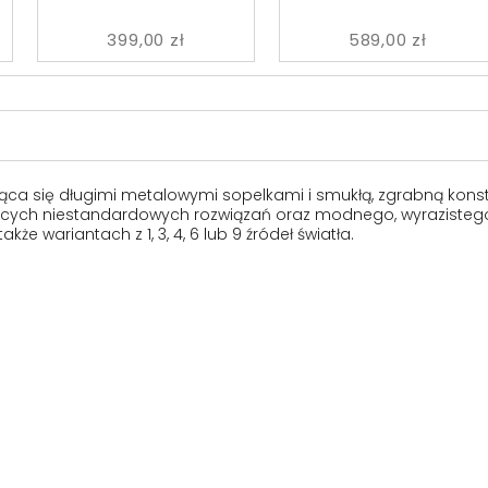
399,00 zł
589,00 zł
ca się długimi metalowymi sopelkami i smukłą, zgrabną konstruk
ących niestandardowych rozwiązań oraz modnego, wyrazistego s
kże wariantach z 1, 3, 4, 6 lub 9 źródeł światła.