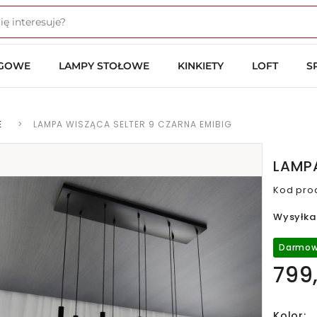
OGOWE
LAMPY STOŁOWE
KINKIETY
LOFT
S
E
>
LAMPA WISZĄCA SELTER 9 CZARNA EMIBIG
LAMPA
Kod pro
Wysyłka
Darmow
799,
Kolor: