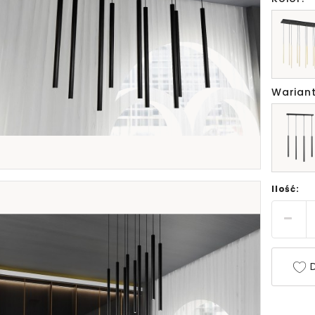
Wariant
Ilość:
D