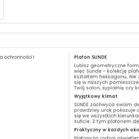
asa ochronności I
Plafon SUNDE
Lubisz geometryczne formy
więc Sunde - kolekcję pla
kształtem heksagonu. Nie 
się w niższych pomieszcz
Twój salon, sypialnię czy k
Wyjątkowy klimat
SUNDE zachwyca swoim des
prawdziwy urok pokazuje d
się we wszystkich kierunk
suficie. Z tym plafonem 
Praktyczny w każdych oko
Plafony to rodzaj oświetle