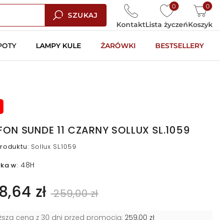
0
0
SZUKAJ
Kontakt
Lista życzeń
Koszyk
POTY
LAMPY KULE
ŻARÓWKI
BESTSELLERY
FON SUNDE 11 CZARNY SOLLUX SL.1059
roduktu
:
Sollux SL.1059
48H
łka w
:
8,64 zł
259,00 zł
iższa cena z 30 dni przed promocją:
259,00 zł