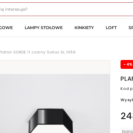
OGOWE
LAMPY STOŁOWE
KINKIETY
LOFT
S
Plafon SUNDE 11 czarny Sollux SL.1059
- 4%
PLA
Kod p
Wysy
24
Najn