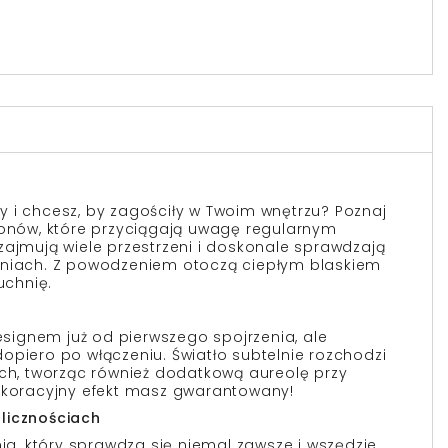
 i chcesz, by zagościły w Twoim wnętrzu? Poznaj
fonów, które przyciągają uwagę regularnym
zajmują wiele przestrzeni i doskonale sprawdzają
eniach. Z powodzeniem otoczą ciepłym blaskiem
uchnię.
ignem już od pierwszego spojrzenia, ale
opiero po włączeniu. Światło subtelnie rozchodzi
ach, tworząc również dodatkową aureolę przy
dekoracyjny efekt masz gwarantowany!
licznościach
nia, który sprawdza się niemal zawsze i wszędzie,