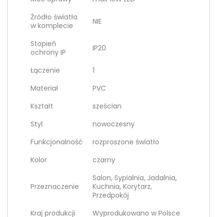
Źródło światła
NIE
w komplecie
Stopień
IP20
ochrony IP
Łączenie
1
Materiał
PVC
Kształt
sześcian
Styl
nowoczesny
Funkcjonalność
rozproszone światło
Kolor
czarny
Salon, Sypialnia, Jadalnia,
Przeznaczenie
Kuchnia, Korytarz,
Przedpokój
Kraj produkcji
Wyprodukowano w Polsce