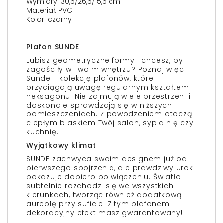
Wymiary: 30,5/26,5/15,5 cm
Materiał: PVC
Kolor: czarny
Plafon SUNDE
Lubisz geometryczne formy i chcesz, by
zagościły w Twoim wnętrzu? Poznaj więc
Sunde - kolekcję plafonów, które
przyciągają uwagę regularnym kształtem
heksagonu. Nie zajmują wiele przestrzeni i
doskonale sprawdzają się w niższych
pomieszczeniach. Z powodzeniem otoczą
ciepłym blaskiem Twój salon, sypialnię czy
kuchnię.
Wyjątkowy klimat
SUNDE zachwyca swoim designem już od
pierwszego spojrzenia, ale prawdziwy urok
pokazuje dopiero po włączeniu. Światło
subtelnie rozchodzi się we wszystkich
kierunkach, tworząc również dodatkową
aureolę przy suficie. Z tym plafonem
dekoracyjny efekt masz gwarantowany!