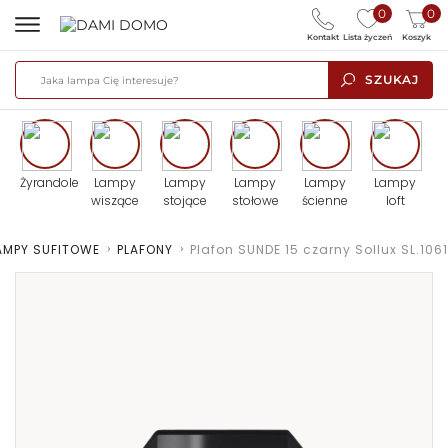
0
0
Kontakt
Lista życzeń
Koszyk
SZUKAJ
Żyrandole
Lampy
Lampy
Lampy
Lampy
Lampy
wiszące
stojące
stołowe
ścienne
loft
AMPY SUFITOWE
>
PLAFONY
>
Plafon SUNDE 15 czarny Sollux SL.1061