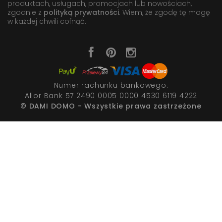
produktach, usługach, promocjach lub nowościach,
zgodnie z
polityką prywatności
. Wiem, że zgodę tę mogę
w każdej chwili cofnąć.
Numer rachunku bankowego:
Alior Bank 57 2490 0005 0000 4530 6119 4222
© DAMI DOMO - Wszystkie prawa zastrzeżone