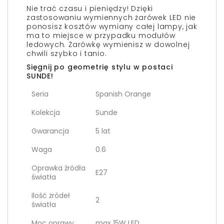
Nie trać czasu i pieniędzy! Dzięki
zastosowaniu wymiennych żarówek LED nie
ponosisz kosztów wymiany całej lampy, jak
ma to miejsce w przypadku modułów
ledowych. Żarówkę wymienisz w dowolnej
chwili szybko i tanio.
Sięgnij po geometrię stylu w postaci
SUNDE!
Seria
Spanish Orange
Kolekcja
Sunde
Gwarancja
5 lat
Waga
0.6
Oprawka źródła
E27
światła
Ilość żródeł
2
światła
Moc oprawy
max 15W LED