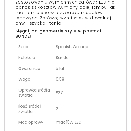
zastosowaniu wymiennych żarówek LED nie
ponosisz kosztów wymiany całej lampy, jak
ma to miejsce w przypadku modułów
ledowych. Żarówkę wymienisz w dowolnej
chwili szybko i tanio.
Sięgnij po geometrię stylu w postaci
SUNDE!
Seria
Spanish Orange
Kolekcja
Sunde
Gwarancja
5 lat
Waga
0.58
Oprawka źródła
E27
światła
Ilość żródeł
2
światła
Moc oprawy
max 15W LED