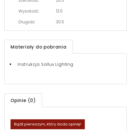
Szerokość
26.5
Wysokość
13.5
Długość
30.5
Materiały do pobrania
Instrukcja Sollux Lighting
Opinie (0)
Bądź pierwszym, który doda opinię!