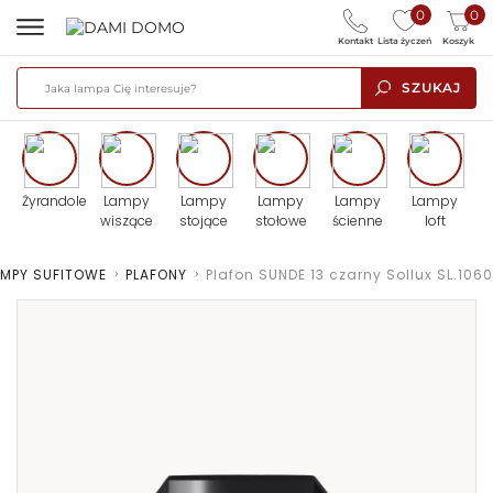
0
0
Kontakt
Lista życzeń
Koszyk
SZUKAJ
Żyrandole
Lampy
Lampy
Lampy
Lampy
Lampy
wiszące
stojące
stołowe
ścienne
loft
AMPY SUFITOWE
>
PLAFONY
>
Plafon SUNDE 13 czarny Sollux SL.1060