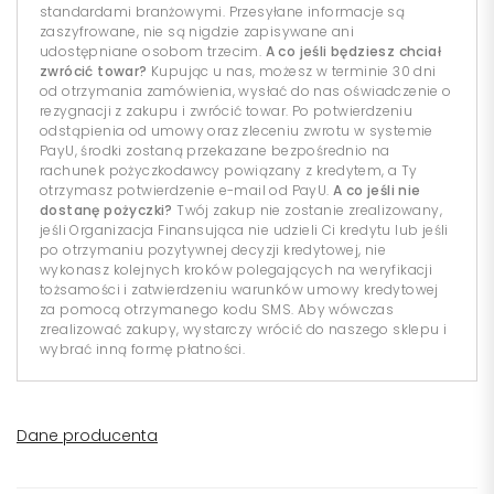
standardami branżowymi. Przesyłane informacje są
zaszyfrowane, nie są nigdzie zapisywane ani
udostępniane osobom trzecim.
A co jeśli będziesz chciał
zwrócić towar?
Kupując u nas, możesz w terminie 30 dni
od otrzymania zamówienia, wysłać do nas oświadczenie o
rezygnacji z zakupu i zwrócić towar. Po potwierdzeniu
odstąpienia od umowy oraz zleceniu zwrotu w systemie
PayU, środki zostaną przekazane bezpośrednio na
rachunek pożyczkodawcy powiązany z kredytem, a Ty
otrzymasz potwierdzenie e-mail od PayU.
A co jeśli nie
dostanę pożyczki?
Twój zakup nie zostanie zrealizowany,
jeśli Organizacja Finansująca nie udzieli Ci kredytu lub jeśli
po otrzymaniu pozytywnej decyzji kredytowej, nie
wykonasz kolejnych kroków polegających na weryfikacji
tożsamości i zatwierdzeniu warunków umowy kredytowej
za pomocą otrzymanego kodu SMS. Aby wówczas
zrealizować zakupy, wystarczy wrócić do naszego sklepu i
wybrać inną formę płatności.
Dane producenta