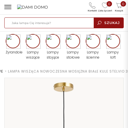
0
0
Kontakt
Lista życzeń
Koszyk
SZUKAJ
Żyrandole
Lampy
Lampy
Lampy
Lampy
Lampy
wiszące
stojące
stołowe
ścienne
loft
WE
>
LAMPA WISZĄCA NOWOCZESNA MOSIĘŻNA BIAŁE KULE STELVIO 3