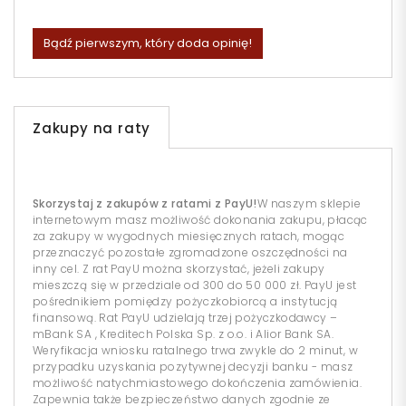
Bądź pierwszym, który doda opinię!
Zakupy na raty
Skorzystaj z zakupów z ratami z PayU!
W naszym sklepie
internetowym masz możliwość dokonania zakupu, płacąc
za zakupy w wygodnych miesięcznych ratach, mogąc
przeznaczyć pozostałe zgromadzone oszczędności na
inny cel. Z rat PayU można skorzystać, jeżeli zakupy
mieszczą się w przedziale od 300 do 50 000 zł. PayU jest
pośrednikiem pomiędzy pożyczkobiorcą a instytucją
finansową. Rat PayU udzielają trzej pożyczkodawcy –
mBank SA , Kreditech Polska Sp. z o.o. i Alior Bank SA.
Weryfikacja wniosku ratalnego trwa zwykle do 2 minut, w
przypadku uzyskania pozytywnej decyzji banku - masz
możliwość natychmiastowego dokończenia zamówienia.
Zapewnia także bezpieczeństwo danych zgodnie ze