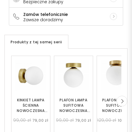
Bezpieczne zakupy
Zamów telefonicznie
Zawsze doradzimy
Produkty z tej samej serii
KINKIET LAMPA
PLAFON LAMPA
PLAFON LAMPA
ŚCIENNA
SUFITOWA
SUFITOWA
NOWOCZESNA
NOWOCZESNA
NOWOCZESNA
MOSIĘŻNA BIAŁA
MOSIĘŻNA BIAŁA
MOSIĘŻNA BIAŁA
99,00 zł
99,00 zł
129,00 zł
79,00 zł
79,00 zł
109,00 
KULA MARSIADA W1
KULA MARSIADA W1
KULA FREDICA