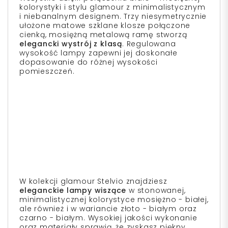
kolorystyki i stylu glamour z minimalistycznym
i niebanalnym designem. Trzy niesymetrycznie
ułożone matowe szklane klosze połączone
cienką, mosiężną metalową ramę stworzą
elegancki wystrój z klasą
. Regulowana
wysokość lampy zapewni jej doskonałe
dopasowanie do różnej wysokości
pomieszczeń.
W kolekcji glamour Stelvio znajdziesz
eleganckie lampy wiszące
w stonowanej,
minimalistycznej kolorystyce mosiężno - białej,
ale również i w wariancie złoto - białym oraz
czarno - białym. Wysokiej jakości wykonanie
oraz materiały sprawią, że zyskasz piękny