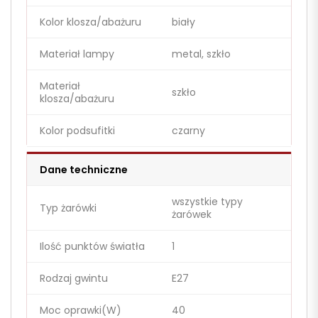
Kolor klosza/abażuru
biały
Materiał lampy
metal, szkło
Materiał
szkło
klosza/abażuru
Kolor podsufitki
czarny
Dane techniczne
wszystkie typy
Typ żarówki
żarówek
Ilość punktów światła
1
Rodzaj gwintu
E27
Moc oprawki(W)
40