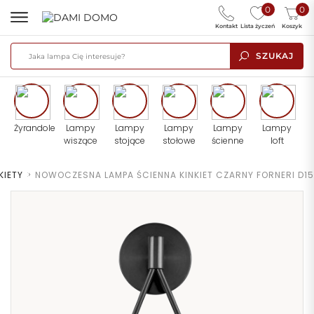
0
0
Kontakt
Lista życzeń
Koszyk
SZUKAJ
Żyrandole
Lampy
Lampy
Lampy
Lampy
Lampy
wiszące
stojące
stołowe
ścienne
loft
KIETY
>
NOWOCZESNA LAMPA ŚCIENNA KINKIET CZARNY FORNERI D15