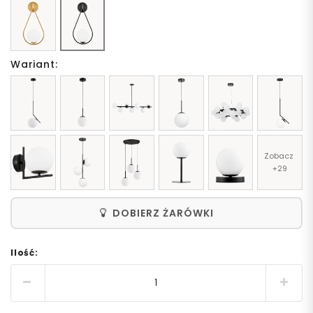
Wariant:
Zobacz 
+29
DOBIERZ ŻARÓWKI
Ilość: