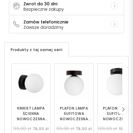
Zwrot do 30 dni
Bezpieczne zakupy
Zamów telefonicznie
Zawsze doradzimy
Produkty z tej samej serii
KINKIET LAMPA
PLAFON LAMPA
PLAFON LAMPA
ŚCIENNA
SUFITOWA
SUFITOWA
NOWOCZESNA
NOWOCZESNA
NOWOCZESNA
CZARNA BIAŁA KULA
CZARNA BIAŁA KULA
CZARNA BIAŁA KU
99,00 zł
99,00 zł
129,00 zł
79,00 zł
79,00 zł
109,00 
MARSIADA W1
MARSIADA W1
FREDICA